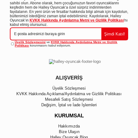
kategorisinde yer alan ürünlerimiz, çocukların problem çözme
sahibi olun. Abone olarak, hem çocuğunuzun favori oyuncaklarını
keşfedin hem de Halley Oyuncak’a özel sürpriz indirimlerden
yeteneklerini güçlendiren
eğitici oyuncaklar
sunar.
faydalanın. En yeni ürün ve fırsatlar hakkında bilgi almak için kaydolun,
bültenimizi istediğiniz zaman iptal edebilirsiniz. Kaydolarak, Halley
Oyuncak’ın
KVKK Hakkında Aydınlatma Metni ve Gizlilik Politikası
'nı
Mikro ve Mini Bloklar
kabul etmiş olursunuz.
Şimdi Katıl!
Mikro bloklar
ve
mini bloklar
, farklı yaş gruplarındaki çocuklar için
Üyelik Sözleşmesini
ve
KVKK Hakkında Aydınlatma Metni ve Gizlilik
Politikası
korunmasını kabul ediyorum.
uygun boyutlarıyla hem eğlenceli hem de öğretici bir deneyim sunar.
Çocuklar, bu
oyuncak bloklar
ile yaratıcılıklarını sergileyerek çeşitli
yapılar inşa edebilirler.
Blok Çiçek Setleri
ALIŞVERİŞ
Üyelik Sözleşmesi
Ayrıca,
blok çiçek
setleri, çocukların el becerilerini geliştirmelerine
KVKK Hakkında Açıklama/Aydınlatma ve Gizlilik Politikası
yardımcı olurken, doğal bir estetik anlayışı kazandırır. Her bir ürün,
Mesafeli Satış Sözleşmesi
Değişim, İptal ve İade İşlemleri
yüksek kaliteli malzemelerden üretilmiştir ve güvenli bir oyun deneyimi
sağlar.
KURUMSAL
Hakkımızda
Eğitici Oyuncaklar
Bize Ulaşın
Halley Oyuncak Blog