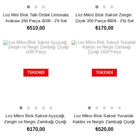
Loz Mini Blok Tatlı Ördek Limonata 
Loz Mikro Blok Saksılı Zengin 
Arabası 260 Parça 4209 - 2'li Set
Çiçek 350 Parça 8839 - 3'lü Set
₺510,00
₺170,00
TÜKENDI
TÜKENDI
Loz Mikro Blok Saksılı Ayçiçeği, 
Loz Mikro Blok Saksılı Yuvarlak 
Zengin ve Nergis Zambağı Çiçeği 
Kaktüs ve Nergis Zambağı Çiçeği 
1100 Parça
1424 Parça
₺170,00
₺520,00