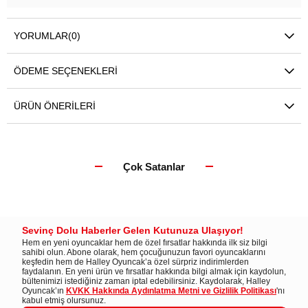
YORUMLAR
(0)
ÖDEME SEÇENEKLERI
ÜRÜN ÖNERILERI
Çok Satanlar
Sevinç Dolu Haberler Gelen Kutunuza Ulaşıyor!
Hem en yeni oyuncaklar hem de özel fırsatlar hakkında ilk siz bilgi
sahibi olun. Abone olarak, hem çocuğunuzun favori oyuncaklarını
keşfedin hem de Halley Oyuncak’a özel sürpriz indirimlerden
faydalanın. En yeni ürün ve fırsatlar hakkında bilgi almak için kaydolun,
bültenimizi istediğiniz zaman iptal edebilirsiniz. Kaydolarak, Halley
Oyuncak’ın
KVKK Hakkında Aydınlatma Metni ve Gizlilik Politikası
'nı
kabul etmiş olursunuz.