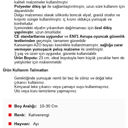
kaliteli malzemeler kullanılmıştır.
Polyester dikiş ipi
ile sağlamlaştırılmıştır, uzun süre kullanım için
dayanıklıdır.
Dolgu malzemesi olarak silikonlu boncuk elyaf, granül strafor ve
kırpıntı sünger kullanılmıştır, iç kısmı oldukça yumuşak ve
konforludur.
İçerisindeki elyafın yıkanırken dağılmaması için
özel dikiş
yapılmıştır
, uzun ömürlüdür.
CE standartlarına uygundur
ve
EN71 Avrupa oyuncak güvenlik
testlerinden
geçmiştir, tamamen güvenlidir.
Kanserojen AZO boyası kesinlikle kullanılmamıştır,
sağlığa zarar
vermeyen yumuşacık peluş malzeme
ile üretilmiştir.
3 yaş ve üzeri için uygundur, güvenle kullanılabilir.
Ürün Boyutu:
23 cm, ideal boyutuyla hem küçük çocuklar hem de
yetişkinler için mükemmeldir.
Ürün Kullanım Talimatları
Gerektiğinde yumuşak nemli bir bez ile siliniz ve doğal leke
çıkarıcı kullanınız.
Kimyasal leke çıkarıcı veya çamaşır suyu kullanmayınız.
Ütü veya kuru temizleme yapmayınız.
Boy Aralığı
10-30 Cm
Renk
Kahverengi
Hayvan
Ayı