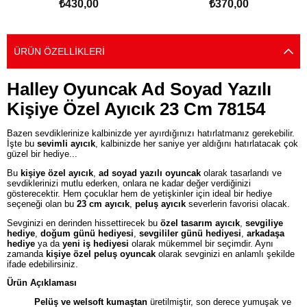
₺430,00
₺370,00
SEPETE EKLE
SEPETE EKLE
ÜRÜN ÖZELLIKLERI
Halley Oyuncak Ad Soyad Yazılı
Kişiye Özel Ayıcık 23 Cm 78154
Bazen sevdiklerinize kalbinizde yer ayırdığınızı hatırlatmanız gerekebilir.
İşte bu
sevimli ayıcık
, kalbinizde her saniye yer aldığını hatırlatacak çok
güzel bir hediye...
Bu
kişiye özel ayıcık
,
ad soyad yazılı oyuncak
olarak tasarlandı ve
sevdiklerinizi mutlu ederken, onlara ne kadar değer verdiğinizi
gösterecektir. Hem çocuklar hem de yetişkinler için ideal bir hediye
seçeneği olan bu
23 cm ayıcık
,
peluş ayıcık
severlerin favorisi olacak.
Sevginizi en derinden hissettirecek bu
özel tasarım ayıcık
,
sevgiliye
hediye
,
doğum günü hediyesi
,
sevgililer günü hediyesi
,
arkadaşa
hediye
ya da
yeni iş hediyesi
olarak mükemmel bir seçimdir. Aynı
zamanda
kişiye özel peluş oyuncak
olarak sevginizi en anlamlı şekilde
ifade edebilirsiniz.
Ürün Açıklaması
Pelüş ve welsoft kumaştan
üretilmiştir, son derece yumuşak ve