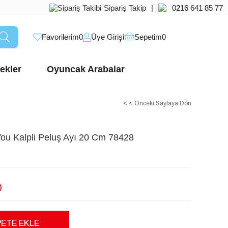
|
Sipariş Takip
0216 641 85 77
Favorilerim
0
Üye Girişi
Sepetim
0
ekler
Oyuncak Arabalar
< < Önceki Sayfaya Dön
You Kalpli Peluş Ayı 20 Cm 78428
)