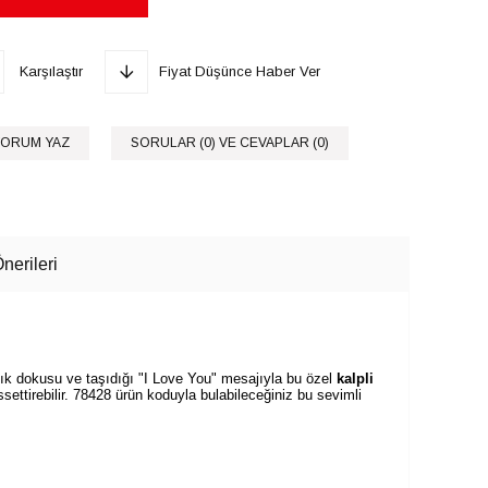
Karşılaştır
Fiyat Düşünce Haber Ver
ORUM YAZ
SORULAR (0) VE CEVAPLAR (0)
nerileri
 dokusu ve taşıdığı "I Love You" mesajıyla bu özel
kalpli
ssettirebilir. 78428 ürün koduyla bulabileceğiniz bu sevimli