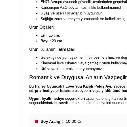
EN71 Avrupa oyuncak güvenlik testlerinden geçmişti
Kanserojen AZO boyası kesinlikle kullanılmamıştır.
3 yaş ve üzeri çocuklar için uygundur.
Sağlığa zarar vermeyen yumuşacık ve kaliteli pelüş 
Ürün Ölçüleri:
Eni:
15 cm.
Boyu:
20 cm.
Ürün Kullanım Talimatları:
Gerektiğinde yumuşak nemli bir bez ile siliniz ve doğa
Kimyasal leke çıkarıcı veya çamaşır suyu kullanmay
Ütü veya kuru temizleme yapmayınız.
Romantik ve Duygusal Anların Vazgeçilm
Bu
Halley Oyuncak I Love You Kalpli Peluş Ayı
, sadece 
sürpriz hediyeler
listenize ekleyebilir veya
yıldönümü hed
Uygun fiyatlı hediye seçenekleri
arasında öne çıkan bu ürü
seçeneklerimizle, sevdiklerinize en özel hediyeleri sunmanı
Boy Aralığı
10-30 Cm