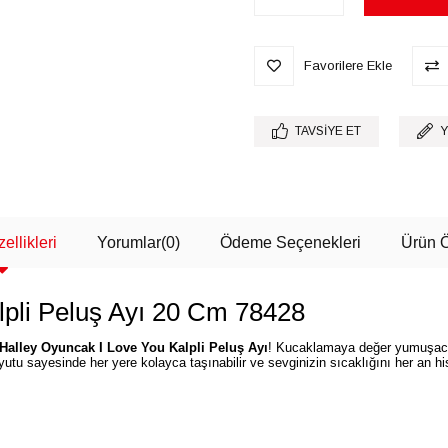
Favorilere Ekle
TAVSIYE ET
Y
ellikleri
Yorumlar
(0)
Ödeme Seçenekleri
Ürün Ö
lpli Peluş Ayı 20 Cm 78428
Halley Oyuncak I Love You Kalpli Peluş Ayı
! Kucaklamaya değer yumuşacık
yutu sayesinde her yere kolayca taşınabilir ve sevginizin sıcaklığını her an hi