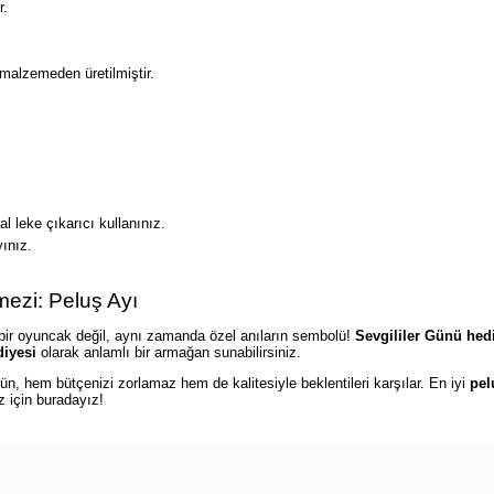
r.
malzemeden üretilmiştir.
l leke çıkarıcı kullanınız.
ınız.
ezi: Peluş Ayı
bir oyuncak değil, aynı zamanda özel anıların sembolü!
Sevgililer Günü hed
iyesi
olarak anlamlı bir armağan sunabilirsiniz.
n, hem bütçenizi zorlamaz hem de kalitesiyle beklentileri karşılar. En iyi
pel
z için buradayız!