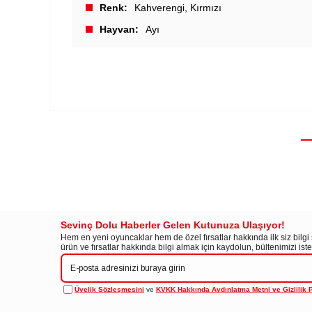
Renk
Kahverengi
Kırmızı
Hayvan
Ayı
Sevinç Dolu Haberler Gelen Kutunuza Ulaşıyor!
Hem en yeni oyuncaklar hem de özel fırsatlar hakkında ilk siz bilg
ürün ve fırsatlar hakkında bilgi almak için kaydolun, bültenimizi is
Üyelik Sözleşmesini
ve
KVKK Hakkında Aydınlatma Metni ve Gizlilik P