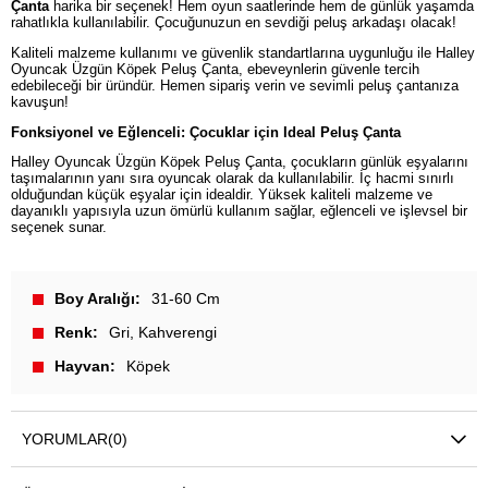
Çanta
harika bir seçenek! Hem oyun saatlerinde hem de günlük yaşamda
rahatlıkla kullanılabilir. Çocuğunuzun en sevdiği peluş arkadaşı olacak!
Kaliteli malzeme kullanımı ve güvenlik standartlarına uygunluğu ile Halley
Oyuncak Üzgün Köpek Peluş Çanta, ebeveynlerin güvenle tercih
edebileceği bir üründür. Hemen sipariş verin ve sevimli peluş çantanıza
kavuşun!
Fonksiyonel ve Eğlenceli: Çocuklar için Ideal Peluş Çanta
Halley Oyuncak Üzgün Köpek Peluş Çanta, çocukların günlük eşyalarını
taşımalarının yanı sıra oyuncak olarak da kullanılabilir. İç hacmi sınırlı
olduğundan küçük eşyalar için idealdir. Yüksek kaliteli malzeme ve
dayanıklı yapısıyla uzun ömürlü kullanım sağlar, eğlenceli ve işlevsel bir
seçenek sunar.
Boy Aralığı
31-60 Cm
Renk
Gri
Kahverengi
Hayvan
Köpek
YORUMLAR
(0)