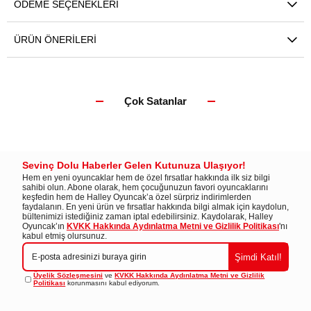
ÖDEME SEÇENEKLERI
ÜRÜN ÖNERILERI
Çok Satanlar
Sevinç Dolu Haberler Gelen Kutunuza Ulaşıyor!
Hem en yeni oyuncaklar hem de özel fırsatlar hakkında ilk siz bilgi
sahibi olun. Abone olarak, hem çocuğunuzun favori oyuncaklarını
keşfedin hem de Halley Oyuncak’a özel sürpriz indirimlerden
faydalanın. En yeni ürün ve fırsatlar hakkında bilgi almak için kaydolun,
bültenimizi istediğiniz zaman iptal edebilirsiniz. Kaydolarak, Halley
Oyuncak’ın
KVKK Hakkında Aydınlatma Metni ve Gizlilik Politikası
'nı
kabul etmiş olursunuz.
Şimdi Katıl!
Üyelik Sözleşmesini
ve
KVKK Hakkında Aydınlatma Metni ve Gizlilik
Politikası
korunmasını kabul ediyorum.