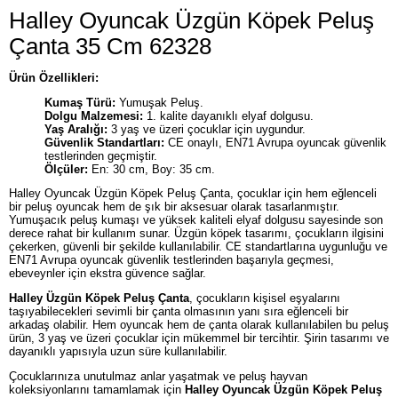
Halley Oyuncak Üzgün Köpek Peluş
Çanta 35 Cm 62328
Ürün Özellikleri:
Kumaş Türü:
Yumuşak Peluş.
Dolgu Malzemesi:
1. kalite dayanıklı elyaf dolgusu.
Yaş Aralığı:
3 yaş ve üzeri çocuklar için uygundur.
Güvenlik Standartları:
CE onaylı, EN71 Avrupa oyuncak güvenlik
testlerinden geçmiştir.
Ölçüler:
En: 30 cm, Boy: 35 cm.
Halley Oyuncak Üzgün Köpek Peluş Çanta, çocuklar için hem eğlenceli
bir peluş oyuncak hem de şık bir aksesuar olarak tasarlanmıştır.
Yumuşacık peluş kumaşı ve yüksek kaliteli elyaf dolgusu sayesinde son
derece rahat bir kullanım sunar. Üzgün köpek tasarımı, çocukların ilgisini
çekerken, güvenli bir şekilde kullanılabilir. CE standartlarına uygunluğu ve
EN71 Avrupa oyuncak güvenlik testlerinden başarıyla geçmesi,
ebeveynler için ekstra güvence sağlar.
Halley Üzgün Köpek Peluş Çanta
, çocukların kişisel eşyalarını
taşıyabilecekleri sevimli bir çanta olmasının yanı sıra eğlenceli bir
arkadaş olabilir. Hem oyuncak hem de çanta olarak kullanılabilen bu peluş
ürün, 3 yaş ve üzeri çocuklar için mükemmel bir tercihtir. Şirin tasarımı ve
dayanıklı yapısıyla uzun süre kullanılabilir.
Çocuklarınıza unutulmaz anlar yaşatmak ve peluş hayvan
koleksiyonlarını tamamlamak için
Halley Oyuncak Üzgün Köpek Peluş