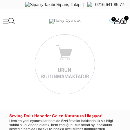
|
Sipariş Takip
0216 641 85 77
0
0
Sevinç Dolu Haberler Gelen Kutunuza Ulaşıyor!
Hem en yeni oyuncaklar hem de özel fırsatlar hakkında ilk siz bilgi
sahibi olun. Abone olarak, hem çocuğunuzun favori oyuncaklarını
keşfedin hem de Halley Oyuncak’a özel sürpriz indirimlerden