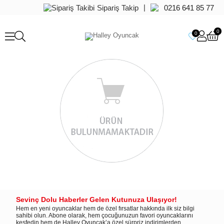
|
Sipariş Takip
0216 641 85 77
0
0
Sevinç Dolu Haberler Gelen Kutunuza Ulaşıyor!
Hem en yeni oyuncaklar hem de özel fırsatlar hakkında ilk siz bilgi
sahibi olun. Abone olarak, hem çocuğunuzun favori oyuncaklarını
keşfedin hem de Halley Oyuncak’a özel sürpriz indirimlerden