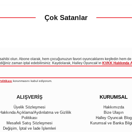
Çok Satanlar
i sahibi olun. Abone olarak, hem çocuğunuzun favori oyuncaklarını keşfedin hem de
tediğiniz zaman iptal edebilirsiniz. Kaydolarak, Halley Oyuncak’ın
KVKK Hakkında Ayd
olitikası
korunmasını kabul ediyorum.
ALIŞVERİŞ
KURUMSAL
Üyelik Sözleşmesi
Hakkımızda
akkında Açıklama/Aydınlatma ve Gizlilik
Bize Ulaşın
Politikası
Halley Oyuncak Blog
Mesafeli Satış Sözleşmesi
Kurumsal ve Banka Bilgil
Değişim, İptal ve İade İşlemleri