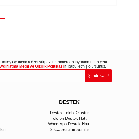
 Halley Oyuncak’a özel sürpriz indirimlerden faydalanın. En yeni
ınlatma Metni ve Gizlilik Politikası
'nı kabul etmiş olursunuz.
Şimdi Katıl!
DESTEK
Destek Talebi Oluştur
Telefon Destek Hattı
WhatsApp Destek Hattı
eri
Sıkça Sorulan Sorular