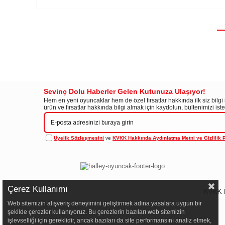
Sevinç Dolu Haberler Gelen Kutunuza Ulaşıyor!
Hem en yeni oyuncaklar hem de özel fırsatlar hakkında ilk siz bilg
ürün ve fırsatlar hakkında bilgi almak için kaydolun, bültenimizi is
Üyelik Sözleşmesini
ve
KVKK Hakkında Aydınlatma Metni ve Gizlilik P
Çerez Kullanımı
KVKK H
Web sitemizin alışveriş deneyimini geliştirmek adına yasalara uygun bir
şekilde çerezler kullanıyoruz. Bu çerezlerin bazıları web sitemizin
işlevselliği için gereklidir, ancak bazıları da site performansını analiz etmek,