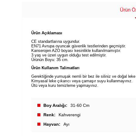
Ürün Öz
Ürün Açıklaması
CE standartlarına uygundur.
EN71 Avrupa oyuncak güvenlik testlerinden geçmiştir.
Kanserojen AZO boyası kesinlikle kullanılmamıştır.
3 yaş ve üzeri uygun olduğu test edilmiştir.
Ürünün Boyu: 35 cm.
Ürün Kullanım Talimatları
Gerektiğinde yumuşak nemli bir bez ile siliniz ve doğal leke 
Kimyasal leke çıkarıcı veya çamaşır suyu kullanmayınız.
Ütü veya kuru temizleme yapmayınız.
Boy Aralığı
31-60 Cm
Renk
Kahverengi
Hayvan
Ayı