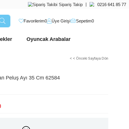
|
Sipariş Takip
0216 641 85 77
Favorilerim
0
Üye Girişi
Sepetim
0
ekler
Oyuncak Arabalar
< < Önceki Sayfaya Dön
an Peluş Ayı 35 Cm 62584
)