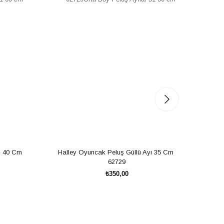
ı 40 Cm 
Halley Oyuncak Peluş Güllü Ayı 35 Cm 
Halley
62729
₺350,00
SEPETE EKLE