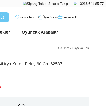
|
Sipariş Takip
0216 641 85 77
Favorilerim
0
Üye Girişi
Sepetim
0
ekler
Oyuncak Arabalar
< < Önceki Sayfaya Dön
ibirya Kurdu Peluş 60 Cm 62587
)