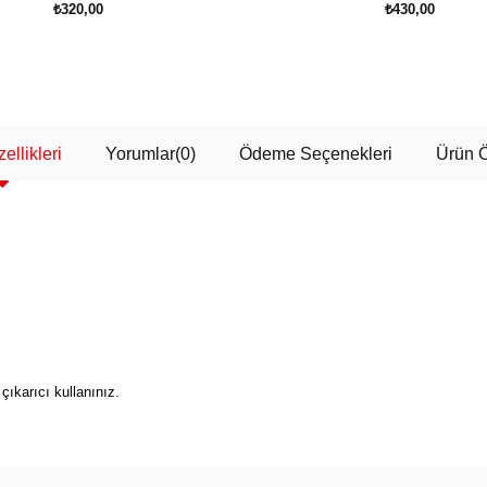
₺320,00
₺430,00
SEPETE EKLE
SEPETE EKLE
ellikleri
Yorumlar
(0)
Ödeme Seçenekleri
Ürün Ö
çıkarıcı kullanınız.