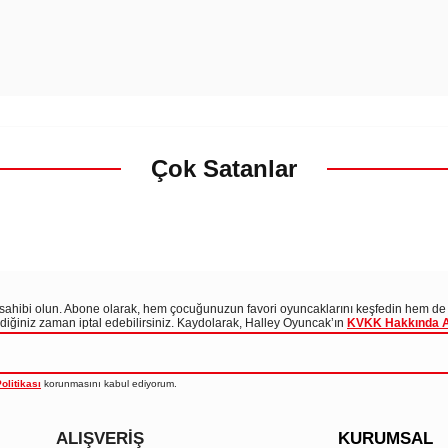
Çok Satanlar
i sahibi olun. Abone olarak, hem çocuğunuzun favori oyuncaklarını keşfedin hem de
tediğiniz zaman iptal edebilirsiniz. Kaydolarak, Halley Oyuncak’ın
KVKK Hakkında Ayd
olitikası
korunmasını kabul ediyorum.
ALIŞVERİŞ
KURUMSAL