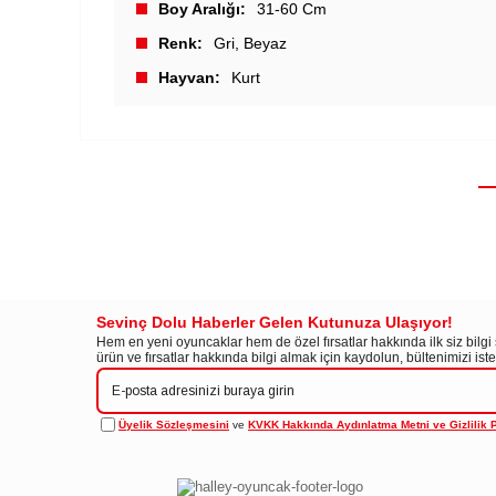
Boy Aralığı
31-60 Cm
Renk
Gri
Beyaz
Hayvan
Kurt
Sevinç Dolu Haberler Gelen Kutunuza Ulaşıyor!
Hem en yeni oyuncaklar hem de özel fırsatlar hakkında ilk siz bilg
ürün ve fırsatlar hakkında bilgi almak için kaydolun, bültenimizi is
Üyelik Sözleşmesini
ve
KVKK Hakkında Aydınlatma Metni ve Gizlilik P