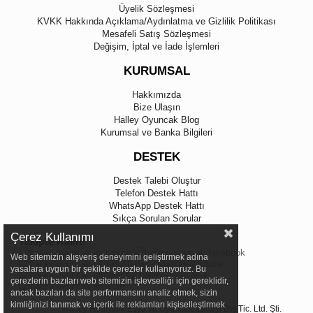
Üyelik Sözleşmesi
KVKK Hakkında Açıklama/Aydınlatma ve Gizlilik Politikası
Mesafeli Satış Sözleşmesi
Değişim, İptal ve İade İşlemleri
KURUMSAL
Hakkımızda
Bize Ulaşın
Halley Oyuncak Blog
Kurumsal ve Banka Bilgileri
DESTEK
Destek Talebi Oluştur
Telefon Destek Hattı
WhatsApp Destek Hattı
Sıkça Sorulan Sorular
Çerez Kullanımı
Takipte Kalın!
Web sitemizin alışveriş deneyimini geliştirmek adına
yasalara uygun bir şekilde çerezler kullanıyoruz. Bu
çerezlerin bazıları web sitemizin işlevselliği için gereklidir,
ancak bazıları da site performansını analiz etmek, sizin
kimliğinizi tanımak ve içerik ile reklamları kişiselleştirmek
Halley Hediyelik Eşya ve Oyuncak Sanayi Dış Tic. Ltd. Şti.