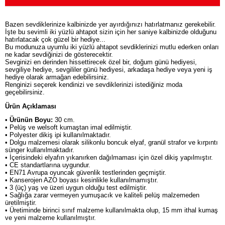
Bazen sevdiklerinize kalbinizde yer ayırdığınızı hatırlatmanız gerekebilir.
İşte bu sevimli iki yüzlü ahtapot sizin için her saniye kalbinizde olduğunu
hatırlatacak çok güzel bir hediye...
Bu modunuza uyumlu iki yüzlü ahtapot sevdiklerinizi mutlu ederken onları
ne kadar sevdiğinizi de gösterecektir.
Sevginizi en derinden hissettirecek özel bir, doğum günü hediyesi,
sevgiliye hediye, sevgililer günü hediyesi, arkadaşa hediye veya yeni iş
hediye olarak armağan edebilirsiniz.
Renginizi seçerek kendinizi ve sevdiklerinizi istediğiniz moda
geçebilirsiniz.
Ürün Açıklaması
•
Ürünün Boyu:
30 cm.
• Pelüş ve welsoft kumaştan imal edilmiştir.
• Polyester dikiş ipi kullanılmaktadır.
• Dolgu malzemesi olarak silikonlu boncuk elyaf, granül strafor ve kırpıntı
sünger kullanılmaktadır.
• İçerisindeki elyafın yıkanırken dağılmaması için özel dikiş yapılmıştır.
• CE standartlarına uygundur.
• EN71 Avrupa oyuncak güvenlik testlerinden geçmiştir.
• Kanserojen AZO boyası kesinlikle kullanılmamıştır.
• 3 (üç) yaş ve üzeri uygun olduğu test edilmiştir.
• Sağlığa zarar vermeyen yumuşacık ve kaliteli pelüş malzemeden
üretilmiştir.
• Üretiminde birinci sınıf malzeme kullanılmakta olup, 15 mm ithal kumaş
ve yeni malzeme kullanılmıştır.