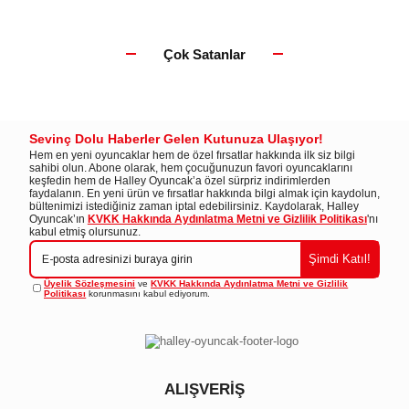
Çok Satanlar
Sevinç Dolu Haberler Gelen Kutunuza Ulaşıyor!
Hem en yeni oyuncaklar hem de özel fırsatlar hakkında ilk siz bilgi
sahibi olun. Abone olarak, hem çocuğunuzun favori oyuncaklarını
keşfedin hem de Halley Oyuncak’a özel sürpriz indirimlerden
faydalanın. En yeni ürün ve fırsatlar hakkında bilgi almak için kaydolun,
bültenimizi istediğiniz zaman iptal edebilirsiniz. Kaydolarak, Halley
Oyuncak’ın
KVKK Hakkında Aydınlatma Metni ve Gizlilik Politikası
'nı
kabul etmiş olursunuz.
Şimdi Katıl!
Üyelik Sözleşmesini
ve
KVKK Hakkında Aydınlatma Metni ve Gizlilik
Politikası
korunmasını kabul ediyorum.
ALIŞVERİŞ