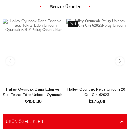
Benzer Ürünler
Yeni
Ürün
Halley Oyuncak Dans Eden ve 
Halley Oyuncak Peluş Unicorn 20 
Ses Tekrar Eden Unicorn Oyuncak 
Cm Cm 62923
50104
₺450,00
₺175,00
SEPETE EKLE
SEPETE EKLE
ÜRÜN ÖZELLIKLERI