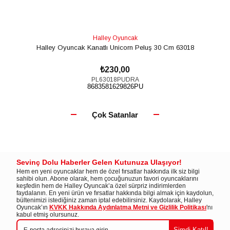
Halley Oyuncak
Halley Oyuncak Kanatlı Unicorn Peluş 30 Cm 63018
₺230,00
PL63018PUDRA
8683581629826PU
SEPETE EKLE
Çok Satanlar
Sevinç Dolu Haberler Gelen Kutunuza Ulaşıyor!
Hem en yeni oyuncaklar hem de özel fırsatlar hakkında ilk siz bilgi
sahibi olun. Abone olarak, hem çocuğunuzun favori oyuncaklarını
keşfedin hem de Halley Oyuncak’a özel sürpriz indirimlerden
faydalanın. En yeni ürün ve fırsatlar hakkında bilgi almak için kaydolun,
bültenimizi istediğiniz zaman iptal edebilirsiniz. Kaydolarak, Halley
Oyuncak’ın
KVKK Hakkında Aydınlatma Metni ve Gizlilik Politikası
'nı
kabul etmiş olursunuz.
Şimdi Katıl!