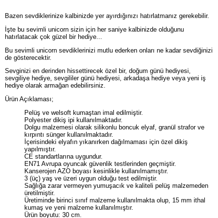
Bazen sevdiklerinize kalbinizde yer ayırdığınızı hatırlatmanız gerekebilir.
İşte bu sevimli unicorn sizin için her saniye kalbinizde olduğunu
hatırlatacak çok güzel bir hediye...
Bu sevimli unicorn sevdiklerinizi mutlu ederken onları ne kadar sevdiğinizi
de gösterecektir.
Sevginizi en derinden hissettirecek özel bir, doğum günü hediyesi,
sevgiliye hediye, sevgililer günü hediyesi, arkadaşa hediye veya yeni iş
hediye olarak armağan edebilirsiniz.
Ürün Açıklaması;
Pelüş ve welsoft kumaştan imal edilmiştir.
Polyester dikiş ipi kullanılmaktadır.
Dolgu malzemesi olarak silikonlu boncuk elyaf, granül strafor ve
kırpıntı sünger kullanılmaktadır.
İçerisindeki elyafın yıkanırken dağılmaması için özel dikiş
yapılmıştır.
CE standartlarına uygundur.
EN71 Avrupa oyuncak güvenlik testlerinden geçmiştir.
Kanserojen AZO boyası kesinlikle kullanılmamıştır.
3 (üç) yaş ve üzeri uygun olduğu test edilmiştir.
Sağlığa zarar vermeyen yumuşacık ve kaliteli pelüş malzemeden
üretilmiştir.
Üretiminde birinci sınıf malzeme kullanılmakta olup, 15 mm ithal
kumaş ve yeni malzeme kullanılmıştır.
Ürün boyutu: 30 cm.