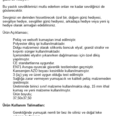
Bu yastık sevdiklerinizi mutlu ederken onları ne kadar sevdiğinizi de
gösterecektir.
Sevginizi en derinden hissettirecek özel bir, doğum günü hediyesi,
sevgiliye hediye, sevgililer günü hediyesi, arkadaşa hediye veya yeni iş
hediye olarak armağan edebilirsiniz.
Ürün Açıklaması;
Pelüş ve welsoft kumaştan imal edilmiştir.
Polyester dikiş ipi kullanılmaktadır.
Dolgu malzemesi olarak silikonlu boncuk elyaf, granül strafor ve
kırpıntı sünger kullanılmaktadır.
İçerisindeki elyafın yıkanırken dağılmaması için özel dikiş
yapılmıştır.
CE standartlarına uygundur.
EN71 Avrupa oyuncak güvenlik testlerinden geçmiştir.
Kanserojen AZO boyası kesinlikle kullanılmamıştır.
3 (üç) yaş ve üzeri uygun olduğu test edilmiştir.
Sağlığa zarar vermeyen yumuşacık ve kaliteli pelüş malzemeden
üretilmiştir.
Üretiminde birinci sınıf malzeme kullanılmakta olup, 15 mm ithal
kumaş ve yeni malzeme kullanılmıştır.
Ürün boyutu;
37,50x37,50
Ürün Kullanım Talimatları:
Gerektiğinde yumuşak nemli bir bez ile siliniz ve doğal leke