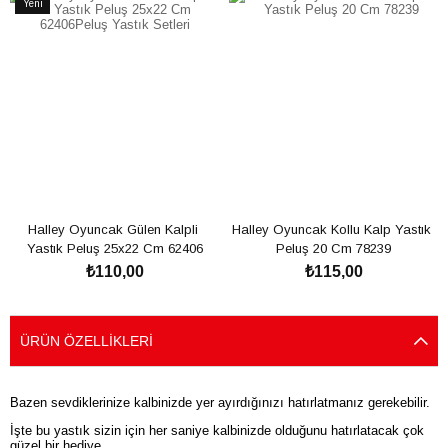
Yeni
Ürün
Halley Oyuncak Gülen Kalpli 
Halley Oyuncak Kollu Kalp Yastık 
Yastık Peluş 25x22 Cm 62406
Peluş 20 Cm 78239
₺110,00
₺115,00
SEPETE EKLE
SEPETE EKLE
ÜRÜN ÖZELLIKLERI
Bazen sevdiklerinize kalbinizde yer ayırdığınızı hatırlatmanız gerekebilir.
İşte bu yastık sizin için her saniye kalbinizde olduğunu hatırlatacak çok
güzel bir hediye...