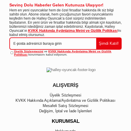
Sevinç Dolu Haberler Gelen Kutunuza Ulaşıyor!
Hem en yeni oyuncaklar hem de özel fırsatlar hakkında ilk siz bilgi
sahibi olun. Abone olarak, hem çocuğunuzun favori oyuncaklarını
keşfedin hem de Halley Oyuncak’a özel sürpriz indirimlerden
faydalanın. En yeni ürün ve fırsatlar hakkında bilgi almak için kaydolun,
bültenimizi istediğiniz zaman iptal edebilirsiniz. Kaydolarak, Halley
Oyuncak’ın
KVKK Hakkında Aydınlatma Metni ve Gizlilik Politikası
'nı
kabul etmiş olursunuz.
Şimdi Katıl!
Üyelik Sözleşmesini
ve
KVKK Hakkında Aydınlatma Metni ve Gizlilik
Politikası
korunmasını kabul ediyorum.
ALIŞVERİŞ
Üyelik Sözleşmesi
KVKK Hakkında Açıklama/Aydınlatma ve Gizlilik Politikası
Mesafeli Satış Sözleşmesi
Değişim, İptal ve İade İşlemleri
KURUMSAL