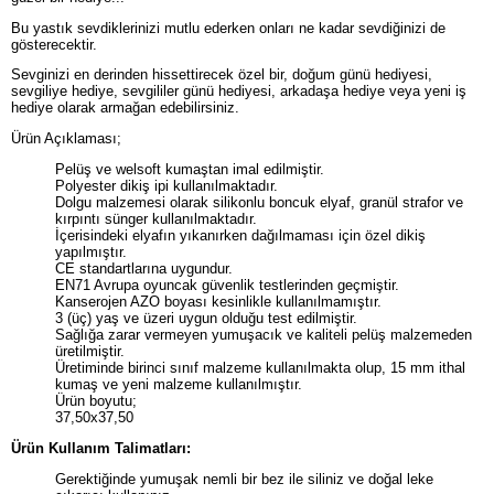
Bu yastık sevdiklerinizi mutlu ederken onları ne kadar sevdiğinizi de
gösterecektir.
Sevginizi en derinden hissettirecek özel bir, doğum günü hediyesi,
sevgiliye hediye, sevgililer günü hediyesi, arkadaşa hediye veya yeni iş
hediye olarak armağan edebilirsiniz.
Ürün Açıklaması;
Pelüş ve welsoft kumaştan imal edilmiştir.
Polyester dikiş ipi kullanılmaktadır.
Dolgu malzemesi olarak silikonlu boncuk elyaf, granül strafor ve
kırpıntı sünger kullanılmaktadır.
İçerisindeki elyafın yıkanırken dağılmaması için özel dikiş
yapılmıştır.
CE standartlarına uygundur.
EN71 Avrupa oyuncak güvenlik testlerinden geçmiştir.
Kanserojen AZO boyası kesinlikle kullanılmamıştır.
3 (üç) yaş ve üzeri uygun olduğu test edilmiştir.
Sağlığa zarar vermeyen yumuşacık ve kaliteli pelüş malzemeden
üretilmiştir.
Üretiminde birinci sınıf malzeme kullanılmakta olup, 15 mm ithal
kumaş ve yeni malzeme kullanılmıştır.
Ürün boyutu;
37,50x37,50
Ürün Kullanım Talimatları:
Gerektiğinde yumuşak nemli bir bez ile siliniz ve doğal leke