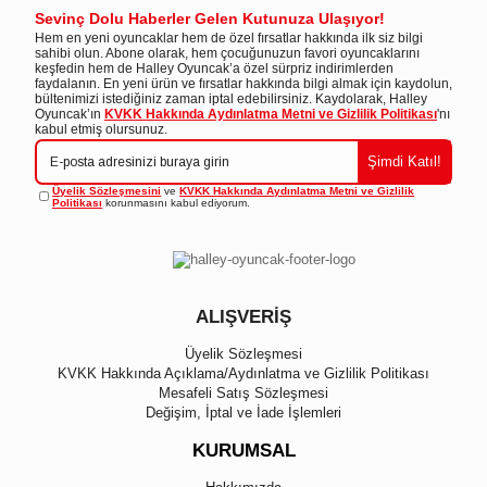
Sevinç Dolu Haberler Gelen Kutunuza Ulaşıyor!
Hem en yeni oyuncaklar hem de özel fırsatlar hakkında ilk siz bilgi
sahibi olun. Abone olarak, hem çocuğunuzun favori oyuncaklarını
keşfedin hem de Halley Oyuncak’a özel sürpriz indirimlerden
faydalanın. En yeni ürün ve fırsatlar hakkında bilgi almak için kaydolun,
bültenimizi istediğiniz zaman iptal edebilirsiniz. Kaydolarak, Halley
Oyuncak’ın
KVKK Hakkında Aydınlatma Metni ve Gizlilik Politikası
'nı
kabul etmiş olursunuz.
Şimdi Katıl!
Üyelik Sözleşmesini
ve
KVKK Hakkında Aydınlatma Metni ve Gizlilik
Politikası
korunmasını kabul ediyorum.
ALIŞVERİŞ
Üyelik Sözleşmesi
KVKK Hakkında Açıklama/Aydınlatma ve Gizlilik Politikası
Mesafeli Satış Sözleşmesi
Değişim, İptal ve İade İşlemleri
KURUMSAL