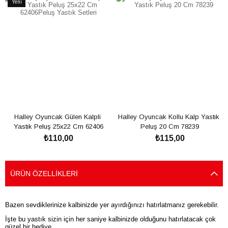
Yeni
Ürün
Halley Oyuncak Gülen Kalpli 
Halley Oyuncak Kollu Kalp Yastık 
Yastık Peluş 25x22 Cm 62406
Peluş 20 Cm 78239
₺110,00
₺115,00
SEPETE EKLE
SEPETE EKLE
ÜRÜN ÖZELLIKLERI
Bazen sevdiklerinize kalbinizde yer ayırdığınızı hatırlatmanız gerekebilir.
İşte bu yastık sizin için her saniye kalbinizde olduğunu hatırlatacak çok
güzel bir hediye...