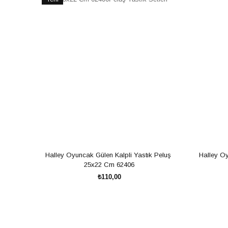
Ürün
Halley Oyuncak Gülen Kalpli Yastık Peluş 
Halley Oy
25x22 Cm 62406
₺110,00
SEPETE EKLE