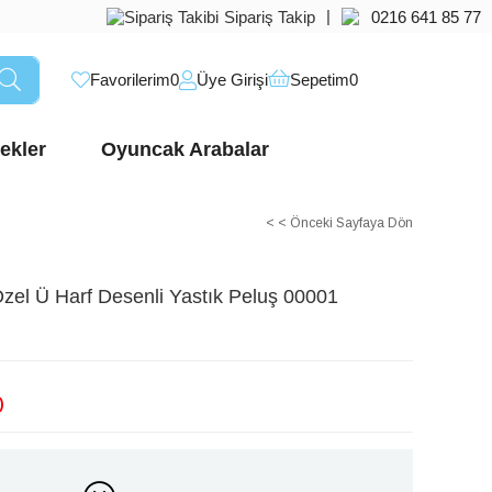
|
Sipariş Takip
0216 641 85 77
Favorilerim
0
Üye Girişi
Sepetim
0
ekler
Oyuncak Arabalar
< < Önceki Sayfaya Dön
zel Ü Harf Desenli Yastık Peluş 00001
)