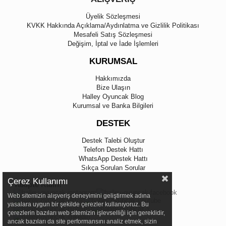
Üyelik Sözleşmesi
KVKK Hakkında Açıklama/Aydınlatma ve Gizlilik Politikası
Mesafeli Satış Sözleşmesi
Değişim, İptal ve İade İşlemleri
KURUMSAL
Hakkımızda
Bize Ulaşın
Halley Oyuncak Blog
Kurumsal ve Banka Bilgileri
DESTEK
Destek Talebi Oluştur
Telefon Destek Hattı
WhatsApp Destek Hattı
Sıkça Sorulan Sorular
Çerez Kullanımı
Takipte Kalın!
Web sitemizin alışveriş deneyimini geliştirmek adına
yasalara uygun bir şekilde çerezler kullanıyoruz. Bu
çerezlerin bazıları web sitemizin işlevselliği için gereklidir,
ancak bazıları da site performansını analiz etmek, sizin