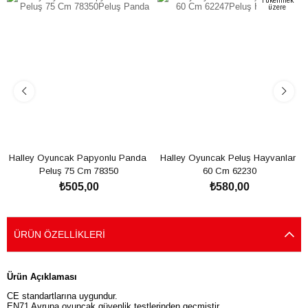
Tükenmek
üzere
Halley Oyuncak Papyonlu Panda 
Halley Oyuncak Peluş Hayvanlar 
Peluş 75 Cm 78350
60 Cm 62230
₺505,00
₺580,00
SEPETE EKLE
SEPETE EKLE
ÜRÜN ÖZELLIKLERI
Ürün Açıklaması
CE standartlarına uygundur.
EN71 Avrupa oyuncak güvenlik testlerinden geçmiştir.