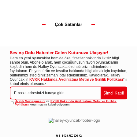
Çok Satanlar
Sevinç Dolu Haberler Gelen Kutunuza Ulaşıyor!
Hem en yeni oyuncaklar hem de özel fırsatlar hakkında ilk siz bilgi
sahibi olun. Abone olarak, hem çocuğunuzun favori oyuncaklarını
keşfedin hem de Halley Oyuncak’a özel sürpriz indirimlerden
faydalanın. En yeni ürün ve fırsatlar hakkında bilgi almak için kaydolun,
bültenimizi istediğiniz zaman iptal edebilirsiniz. Kaydolarak, Halley
Oyuncak’ın
KVKK Hakkında Aydınlatma Metni ve Gizlilik Politikası
'nı
kabul etmiş olursunuz.
Şimdi Katıl!
Üyelik Sözleşmesini
ve
KVKK Hakkında Aydınlatma Metni ve Gizlilik
Politikası
korunmasını kabul ediyorum.
ALIŞVERİŞ