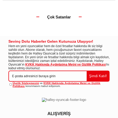
Çok Satanlar
Sevinç Dolu Haberler Gelen Kutunuza Ulaşıyor!
Hem en yeni oyuncaklar hem de özel fırsatlar hakkında ilk siz bilgi
sahibi olun. Abone olarak, hem çocuğunuzun favori oyuncaklarını
keşfedin hem de Halley Oyuncak’a özel sürpriz indirimlerden
faydalanın. En yeni ürün ve fırsatlar hakkında bilgi almak için kaydolun,
bültenimizi istediğiniz zaman iptal edebilirsiniz. Kaydolarak, Halley
Oyuncak’ın
KVKK Hakkında Aydınlatma Metni ve Gizlilik Politikası
'nı
kabul etmiş olursunuz.
Şimdi Katıl!
Üyelik Sözleşmesini
ve
KVKK Hakkında Aydınlatma Metni ve Gizlilik
Politikası
korunmasını kabul ediyorum.
ALIŞVERİŞ