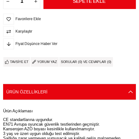
Favorilere Ekle
Karşılaştır
Fiyat Düşünce Haber Ver
TAVSIYE ET
YORUM YAZ
SORULAR (0) VE CEVAPLAR (0)
ÜRÜN ÖZELLIKLERI
Ürün Açıklaması
CE standartlarına uygundur.
EN71 Avrupa oyuncak güvenlik testlerinden geçmiştir.
Kanserojen AZO boyası kesinlikle kullanılmamıştır.
3 yaş ve üzeri uygun olduğu test edilmiştir.
Sağlığa zarar vermeyen yumuşacık ve kaliteli pelüş malzemeden