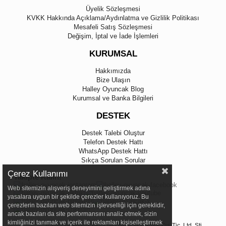
Üyelik Sözleşmesi
KVKK Hakkında Açıklama/Aydınlatma ve Gizlilik Politikası
Mesafeli Satış Sözleşmesi
Değişim, İptal ve İade İşlemleri
KURUMSAL
Hakkımızda
Bize Ulaşın
Halley Oyuncak Blog
Kurumsal ve Banka Bilgileri
DESTEK
Destek Talebi Oluştur
Telefon Destek Hattı
WhatsApp Destek Hattı
Sıkça Sorulan Sorular
Çerez Kullanımı
Takipte Kalın!
Web sitemizin alışveriş deneyimini geliştirmek adına
yasalara uygun bir şekilde çerezler kullanıyoruz. Bu
çerezlerin bazıları web sitemizin işlevselliği için gereklidir,
ancak bazıları da site performansını analiz etmek, sizin
kimliğinizi tanımak ve içerik ile reklamları kişiselleştirmek
Halley Hediyelik Eşya ve Oyuncak Sanayi Dış Tic. Ltd. Şti.