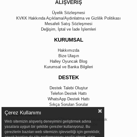
ALIŞVERİŞ
Üyelik Sözleşmesi
KVKK Hakkında Açıklama/Aydınlatma ve Gizlilik Politikası
Mesafeli Satış Sözleşmesi
Değişim, İptal ve İade İşlemleri
KURUMSAL
Hakkımızda
Bize Ulaşın
Halley Oyuncak Blog
Kurumsal ve Banka Bilgileri
DESTEK
Destek Talebi Oluştur
Telefon Destek Hattı
WhatsApp Destek Hattı
Sıkça Sorulan Sorular
Çerez Kullanımı
Takipte Kalın!
Web sitemizin alışveriş deneyimini geliştirmek adına
yasalara uygun bir şekilde çerezler kullanıyoruz. Bu
çerezlerin bazıları web sitemizin işlevselliği için gereklidir,