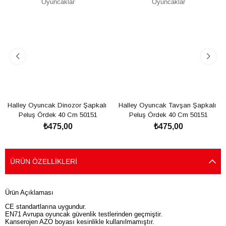
Halley Oyuncak Dinozor Şapkalı 
Halley Oyuncak Tavşan Şapkalı 
Peluş Ördek 40 Cm 50151
Peluş Ördek 40 Cm 50151
₺475,00
₺475,00
SEPETE EKLE
SEPETE EKLE
ÜRÜN ÖZELLIKLERI
Ürün Açıklaması
CE standartlarına uygundur.
EN71 Avrupa oyuncak güvenlik testlerinden geçmiştir.
Kanserojen AZO boyası kesinlikle kullanılmamıştır.