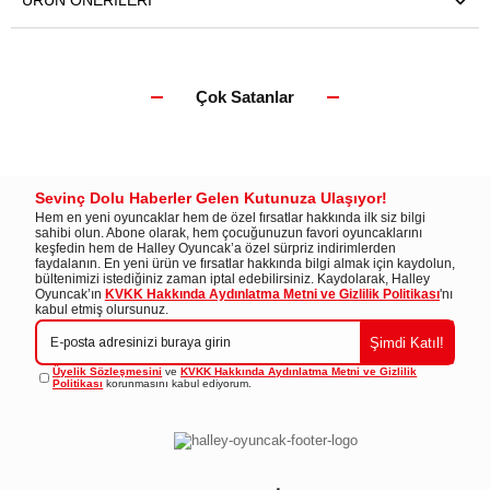
ÜRÜN ÖNERILERI
Çok Satanlar
Sevinç Dolu Haberler Gelen Kutunuza Ulaşıyor!
Hem en yeni oyuncaklar hem de özel fırsatlar hakkında ilk siz bilgi
sahibi olun. Abone olarak, hem çocuğunuzun favori oyuncaklarını
keşfedin hem de Halley Oyuncak’a özel sürpriz indirimlerden
faydalanın. En yeni ürün ve fırsatlar hakkında bilgi almak için kaydolun,
bültenimizi istediğiniz zaman iptal edebilirsiniz. Kaydolarak, Halley
Oyuncak’ın
KVKK Hakkında Aydınlatma Metni ve Gizlilik Politikası
'nı
kabul etmiş olursunuz.
Şimdi Katıl!
Üyelik Sözleşmesini
ve
KVKK Hakkında Aydınlatma Metni ve Gizlilik
Politikası
korunmasını kabul ediyorum.