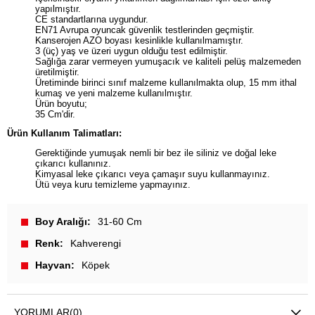
yapılmıştır.
CE standartlarına uygundur.
EN71 Avrupa oyuncak güvenlik testlerinden geçmiştir.
Kanserojen AZO boyası kesinlikle kullanılmamıştır.
3 (üç) yaş ve üzeri uygun olduğu test edilmiştir.
Sağlığa zarar vermeyen yumuşacık ve kaliteli pelüş malzemeden
üretilmiştir.
Üretiminde birinci sınıf malzeme kullanılmakta olup, 15 mm ithal
kumaş ve yeni malzeme kullanılmıştır.
Ürün boyutu;
35 Cm'dir.
Ürün Kullanım Talimatları:
Gerektiğinde yumuşak nemli bir bez ile siliniz ve doğal leke
çıkarıcı kullanınız.
Kimyasal leke çıkarıcı veya çamaşır suyu kullanmayınız.
Ütü veya kuru temizleme yapmayınız.
Boy Aralığı
31-60 Cm
Renk
Kahverengi
Hayvan
Köpek
YORUMLAR
(0)