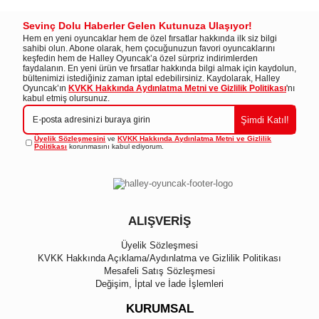
Sevinç Dolu Haberler Gelen Kutunuza Ulaşıyor!
Hem en yeni oyuncaklar hem de özel fırsatlar hakkında ilk siz bilgi
sahibi olun. Abone olarak, hem çocuğunuzun favori oyuncaklarını
keşfedin hem de Halley Oyuncak’a özel sürpriz indirimlerden
faydalanın. En yeni ürün ve fırsatlar hakkında bilgi almak için kaydolun,
bültenimizi istediğiniz zaman iptal edebilirsiniz. Kaydolarak, Halley
Oyuncak’ın
KVKK Hakkında Aydınlatma Metni ve Gizlilik Politikası
'nı
kabul etmiş olursunuz.
Şimdi Katıl!
Üyelik Sözleşmesini
ve
KVKK Hakkında Aydınlatma Metni ve Gizlilik
Politikası
korunmasını kabul ediyorum.
ALIŞVERİŞ
Üyelik Sözleşmesi
KVKK Hakkında Açıklama/Aydınlatma ve Gizlilik Politikası
Mesafeli Satış Sözleşmesi
Değişim, İptal ve İade İşlemleri
KURUMSAL