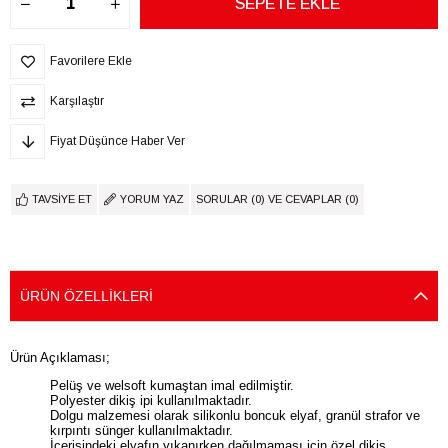
Favorilere Ekle
Karşılaştır
Fiyat Düşünce Haber Ver
TAVSIYE ET
YORUM YAZ
SORULAR (0) VE CEVAPLAR (0)
ÜRÜN ÖZELLIKLERI
Ürün Açıklaması;
Pelüş ve welsoft kumaştan imal edilmiştir.
Polyester dikiş ipi kullanılmaktadır.
Dolgu malzemesi olarak silikonlu boncuk elyaf, granül strafor ve
kırpıntı sünger kullanılmaktadır.
İçerisindeki elyafın yıkanırken dağılmaması için özel dikiş