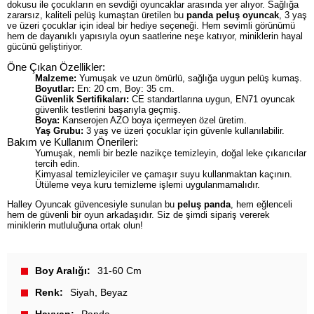
dokusu ile çocukların en sevdiği oyuncaklar arasında yer alıyor. Sağlığa
zararsız, kaliteli pelüş kumaştan üretilen bu
panda peluş oyuncak
, 3 yaş
ve üzeri çocuklar için ideal bir hediye seçeneği. Hem sevimli görünümü
hem de dayanıklı yapısıyla oyun saatlerine neşe katıyor, miniklerin hayal
gücünü geliştiriyor.
Öne Çıkan Özellikler:
Malzeme:
Yumuşak ve uzun ömürlü, sağlığa uygun pelüş kumaş.
Boyutlar:
En: 20 cm, Boy: 35 cm.
Güvenlik Sertifikaları:
CE standartlarına uygun, EN71 oyuncak
güvenlik testlerini başarıyla geçmiş.
Boya:
Kanserojen AZO boya içermeyen özel üretim.
Yaş Grubu:
3 yaş ve üzeri çocuklar için güvenle kullanılabilir.
Bakım ve Kullanım Önerileri:
Yumuşak, nemli bir bezle nazikçe temizleyin, doğal leke çıkarıcılar
tercih edin.
Kimyasal temizleyiciler ve çamaşır suyu kullanmaktan kaçının.
Ütüleme veya kuru temizleme işlemi uygulanmamalıdır.
Halley Oyuncak güvencesiyle sunulan bu
peluş panda
, hem eğlenceli
hem de güvenli bir oyun arkadaşıdır. Siz de şimdi sipariş vererek
miniklerin mutluluğuna ortak olun!
Boy Aralığı
31-60 Cm
Renk
Siyah
Beyaz