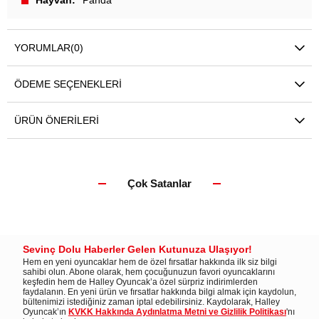
Hayvan
Panda
YORUMLAR
(0)
ÖDEME SEÇENEKLERI
ÜRÜN ÖNERILERI
Çok Satanlar
Sevinç Dolu Haberler Gelen Kutunuza Ulaşıyor!
Hem en yeni oyuncaklar hem de özel fırsatlar hakkında ilk siz bilgi
sahibi olun. Abone olarak, hem çocuğunuzun favori oyuncaklarını
keşfedin hem de Halley Oyuncak’a özel sürpriz indirimlerden
faydalanın. En yeni ürün ve fırsatlar hakkında bilgi almak için kaydolun,
bültenimizi istediğiniz zaman iptal edebilirsiniz. Kaydolarak, Halley
Oyuncak’ın
KVKK Hakkında Aydınlatma Metni ve Gizlilik Politikası
'nı