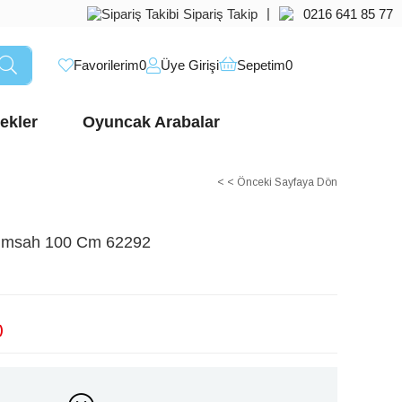
|
Sipariş Takip
0216 641 85 77
Favorilerim
0
Üye Girişi
Sepetim
0
ekler
Oyuncak Arabalar
< < Önceki Sayfaya Dön
Timsah 100 Cm 62292
)