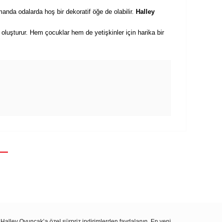
anda odalarda hoş bir dekoratif öğe de olabilir.
Halley
luşturur. Hem çocuklar hem de yetişkinler için harika bir
 Halley Oyuncak’a özel sürpriz indirimlerden faydalanın. En yeni