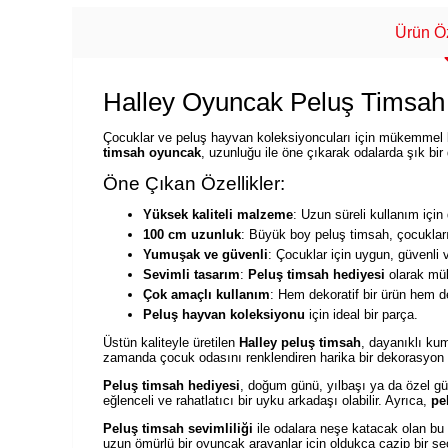
Ürün Öz
Halley Oyuncak Peluş Timsa
Çocuklar ve peluş hayvan koleksiyoncuları için mükemmel 
timsah oyuncak
, uzunluğu ile öne çıkarak odalarda şık bir
Öne Çıkan Özellikler:
Yüksek kaliteli malzeme
: Uzun süreli kullanım için
100 cm uzunluk
: Büyük boy peluş timsah, çocukların
Yumuşak ve güvenli
: Çocuklar için uygun, güvenli v
Sevimli tasarım
:
Peluş timsah hediyesi
olarak mü
Çok amaçlı kullanım
: Hem dekoratif bir ürün hem de
Peluş hayvan koleksiyonu
için ideal bir parça.
Üstün kaliteyle üretilen
Halley peluş timsah
, dayanıklı kum
zamanda çocuk odasını renklendiren harika bir dekorasyon
Peluş timsah hediyesi
, doğum günü, yılbaşı ya da özel gü
eğlenceli ve rahatlatıcı bir uyku arkadaşı olabilir. Ayrıca,
pe
Peluş timsah sevimliliği
ile odalara neşe katacak olan bu 
uzun ömürlü bir oyuncak arayanlar için oldukça cazip bir se