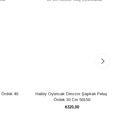
 Ördek 40 
Halley Oyuncak Dinozor Şapkalı Peluş 
Hall
Ördek 30 Cm 50150
₺320,00
SEPETE EKLE