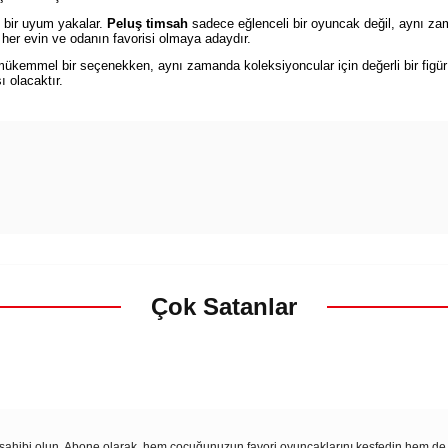
 bir uyum yakalar.
Peluş timsah
sadece eğlenceli bir oyuncak değil, aynı zam
her evin ve odanın favorisi olmaya adaydır.
ükemmel bir seçenekken, aynı zamanda koleksiyoncular için değerli bir figür o
 olacaktır.
Çok Satanlar
i sahibi olun. Abone olarak, hem çocuğunuzun favori oyuncaklarını keşfedin hem de