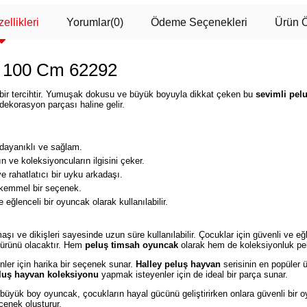
ellikleri
Yorumlar
(0)
Ödeme Seçenekleri
Ürün Ö
h 100 Cm 62292
bir tercihtir. Yumuşak dokusu ve büyük boyuyla dikkat çeken bu
sevimli pel
 dekorasyon parçası haline gelir.
 dayanıklı ve sağlam.
 ve koleksiyoncuların ilgisini çeker.
e rahatlatıcı bir uyku arkadaşı.
kemmel bir seçenek.
 eğlenceli bir oyuncak olarak kullanılabilir.
aşı ve dikişleri sayesinde uzun süre kullanılabilir. Çocuklar için güvenli ve e
 ürünü olacaktır. Hem
peluş timsah oyuncak
olarak hem de koleksiyonluk pelu
nler için harika bir seçenek sunar.
Halley peluş hayvan
serisinin en popüler 
luş hayvan koleksiyonu
yapmak isteyenler için de ideal bir parça sunar.
büyük boy oyuncak, çocukların hayal gücünü geliştirirken onlara güvenli bir o
çenek oluşturur.