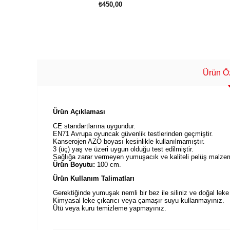
₺450,00
SEPETE EKLE
Ürün Öz
Ürün Açıklaması
CE standartlarına uygundur.
EN71 Avrupa oyuncak güvenlik testlerinden geçmiştir.
Kanserojen AZO boyası kesinlikle kullanılmamıştır.
3 (üç) yaş ve üzeri uygun olduğu test edilmiştir.
Sağlığa zarar vermeyen yumuşacık ve kaliteli pelüş malzeme
Ürün Boyutu:
100 cm.
Ürün Kullanım Talimatları
Gerektiğinde yumuşak nemli bir bez ile siliniz ve doğal leke 
Kimyasal leke çıkarıcı veya çamaşır suyu kullanmayınız.
Ütü veya kuru temizleme yapmayınız.