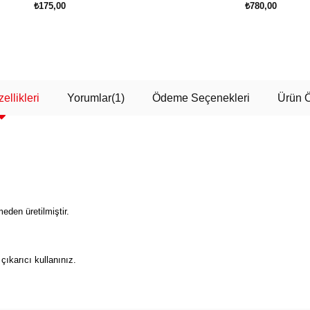
₺175,00
₺780,00
SEPETE EKLE
SEPETE EKLE
ellikleri
Yorumlar
(1)
Ödeme Seçenekleri
Ürün Ö
den üretilmiştir.
çıkarıcı kullanınız.