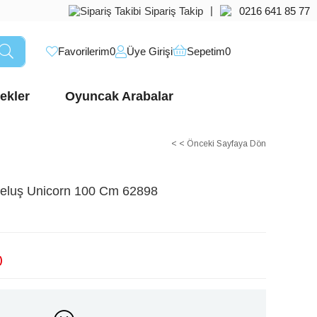
|
Sipariş Takip
0216 641 85 77
Favorilerim
0
Üye Girişi
Sepetim
0
ekler
Oyuncak Arabalar
< < Önceki Sayfaya Dön
Peluş Unicorn 100 Cm 62898
)