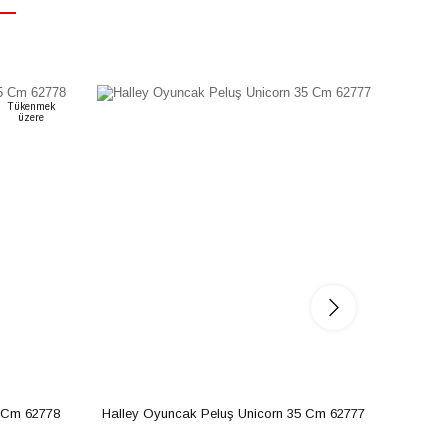
Tükenmek
üzere
5 Cm 62778
Halley Oyuncak Peluş Unicorn 35 Cm 62777
Halle